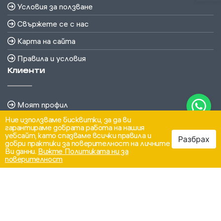
Условия за ползване
Свържете се с нас
Карта на сайта
Правила и условия
Клиенти
Моят профил
Ние използваме бисквитки, за да ви
История на поръчките
гарантираме добрата работа на нашия
уебсайт, като спазваме всички правила и
Бюлетин
Разбрах
добри практики за поверителност на личните
Ви данни.
Вижте Политиката ни за
поверителност