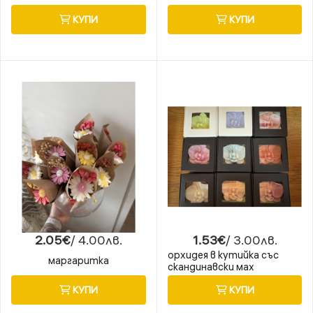
КУПИ
КУПИ
2.05€
/ 4.00лв.
1.53€
/ 3.00лв.
орхидея в кутийка със
маргаритка
скандинавски мах
КУПИ
КУПИ