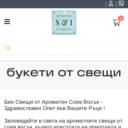
0
букети от свещи
Био Свещи от Ароматен Соев Восък -
Здравословен Опит във Вашите Ръце !
Заповядайте в света на ароматните свещи от
соев восък, където красотата на природата и