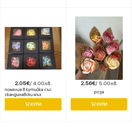
2.05€
/ 4.00лв.
2.56€
/ 5.00лв.
помелия в кутийка със
роза
скандинавски мъх
КУПИ
КУПИ