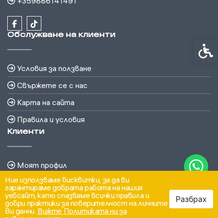
+359886141491
Обслужване на клиенти
Спец
Условия за ползване
Свържете се с нас
Карта на сайта
Правила и условия
Клиенти
Моят профил
Ние използваме бисквитки, за да ви
История на поръчките
гарантираме добрата работа на нашия
уебсайт, като спазваме всички правила и
Разбрах
Бюлетин
добри практики за поверителност на личните
Ви данни.
Вижте Политиката ни за